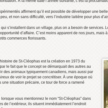
fondation. À la même date l’année suivante, c’est la proclamation 
xpérimentés affirment qu’il est possible de développer une bell
eu, et non sans difficulté, vers l’industrie laitière pour plus d’a
s qui s’installent dans un village, plus on a besoin de services.
opportunité d’affaire. C’est moins apparent de nos jours, mais 
tits commerces florissants.
histoire de St-Cléophas est la création en 1973 du
r le fait que le concept se démarquait des autres au
lir des animaux typiquement canadiens, mais aussi par
sireux de voir le projet se concrétiser. À une époque où
s une situation précaire, ce tour de force a ramené
6, lorsque vous mentionnez le nom “St-Cléophas” dans
de l’extérieur, ils situent immédiatement l’endroit